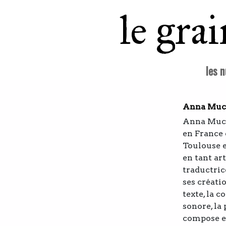
le gra
les 
Anna Muc
Anna Muchi
en France 
Toulouse e
en tant art
traductric
ses créatio
texte, la 
sonore, la 
compose e