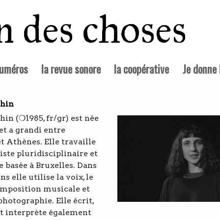
in des choses
numéros
la revue sonore
la coopérative
Je donne 
hin
n (❍1985, fr/gr) est née
et a grandi entre
t Athènes. Elle travaille
iste pluridisciplinaire et
e basée à Bruxelles. Dans
ns elle utilise la voix, le
composition musicale et
photographie. Elle écrit,
t interprète également