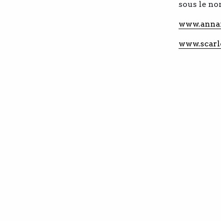
sous le 
www.anna
www.scarl