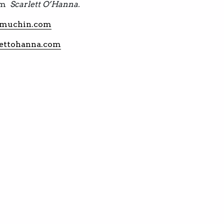
nom
Scarlett O’Hanna.
muchin.com
ettohanna.com