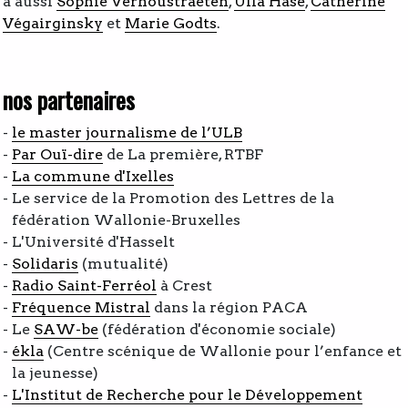
a aussi
Sophie Verhoustraeten
,
Ulla Hase
,
Catherine
Végairginsky
et
Marie Godts
.
nos partenaires
le master journalisme de l’
ULB
Par Ouï-dire
de La première, RTBF
La commune d'Ixelles
Le service de la Promotion des Lettres de la
fédération Wallonie-Bruxelles
L'Université d'Hasselt
Solidaris
(mutualité)
Radio Saint-Ferréol
à Crest
Fréquence Mistral
dans la région PACA
Le
SAW-be
(fédération d'économie sociale)
ékla
(Centre scénique de Wallonie pour l’enfance et
la jeunesse)
L'Institut de Recherche pour le Développement