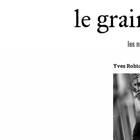
le gra
les 
Yves Robi