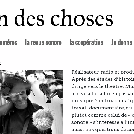
in des choses
numéros
la revue sonore
la coopérative
Je donne 
c
Réalisateur radio et prod
Après des études d’histoir
dirige vers le théâtre. Mus
arrive à la radio en passan
musique électroacoustiq
travail documentaire, qu’i
plutôt comme celui de « c
sonore » s’intéresse à l’i
aussi aux questions de soc