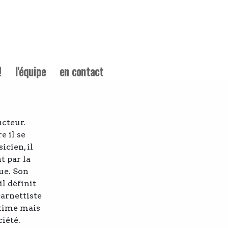
!
l'équipe
en contact
ucteur.
e il se
icien, il
t par la
ue. Son
l définit
arnettiste
ntime mais
iété.