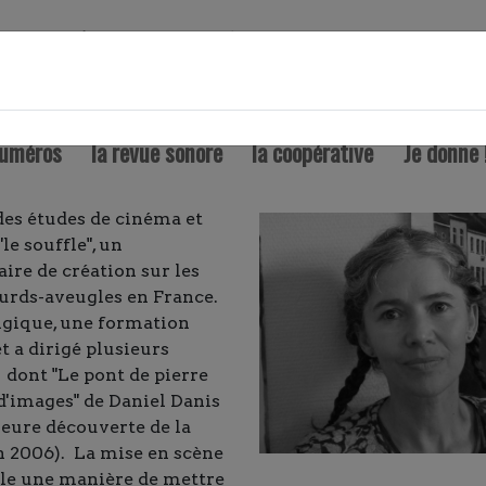
in des choses
numéros
la revue sonore
la coopérative
Je donne 
 des études de cinéma et
"le souffle", un
re de création sur les
urds-aveugles en France.
lgique, une formation
t a dirigé plusieurs
 dont "Le pont de pierre
 d'images" de Daniel Danis
leure découverte de la
n 2006). La mise en scène
lle une manière de mettre