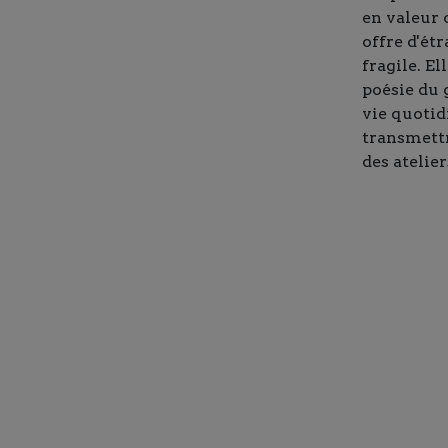
en valeur 
offre d'ét
fragile. El
poésie du g
vie quotid
transmettr
des atelier