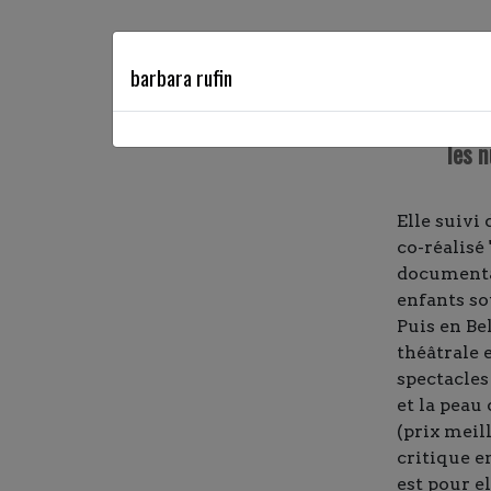
le gra
barbara rufin
les 
Elle suivi
co-réalisé 
documentai
enfants so
Puis en Be
théâtrale e
spectacles
et la peau
(prix meil
critique e
est pour e