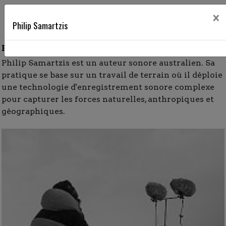
le grain des choses
×
Philip Samartzis
Philip Samartzis
Philip Samartzis est un auteur sonore australien. Sa
pratique se base sur un travail de terrain où il déploie
une technologie d'enregistrement sonore complexe
pour capturer les forces naturelles, anthropiques et
géographiques.