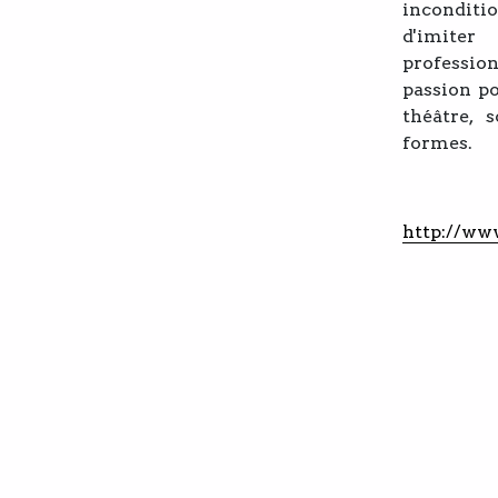
incondit
d'imite
profession
passion po
théâtre, 
formes.
http://www