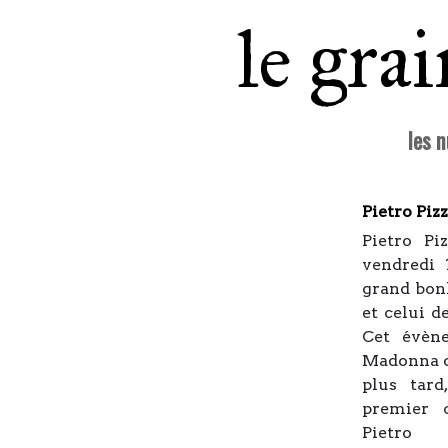
le gra
les 
Pietro Piz
Pietro Pi
vendredi 
grand bon
et celui de
Cet évèn
Madonna q
plus tard
premier c
Piet