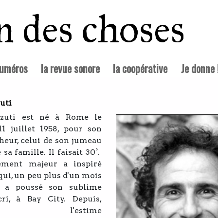
in des choses
numéros
la revue sonore
la coopérative
Je donne 
zuti
zzuti est né à Rome le
11 juillet 1958, pour son
heur, celui de son jumeau
 sa famille. Il faisait 30°.
ement majeur a inspiré
ui, un peu plus d'un mois
, a poussé son sublime
ri, à Bay City. Depuis,
ro l'estime