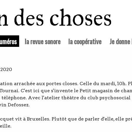
in des choses
(courante)
numéros
la revue sonore
la coopérative
Je donne 
 2020
ation arrachée aux portes closes. Celle du mardi, 10h. P
 Tournai. C'est ici que s'invente le Petit magasin de cha
r téléphone. Avec l'atelier théâtre du club psychosocial 
vin Defossez.
quet vit à Bruxelles. Plutôt que de parler d'elle, elle pr
eille.