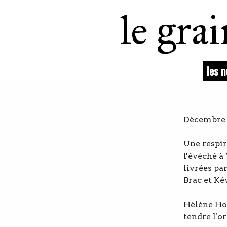
le gra
les 
Décembre
Une respir
l'évêché à
livrées pa
Brac et Ké
Hélène Hoc
tendre l'or