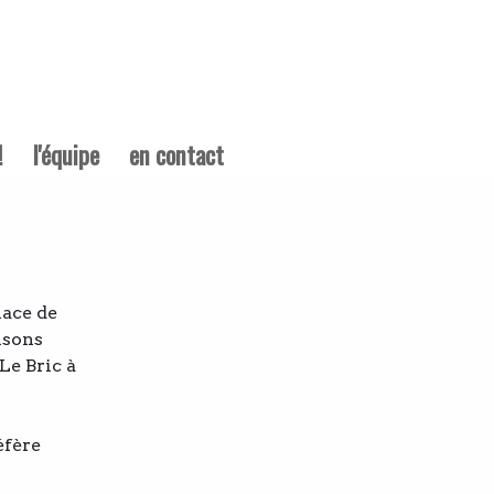
!
l'équipe
en contact
lace de
nsons
Le Bric à
éfère