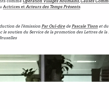
nts comme
Opération Villages Roumains
,
Causes Comm
u
Actrices et
Acteurs des Temps Présents
.
uction de l'émission
Par Ouï-dire
de
Pascale Tison
et du
c le soutien du Service de la promotion des Lettres de la
Bruxelles