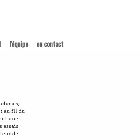
!
l'équipe
en contact
 choses,
t au fil du
ant une
s essais
teur de