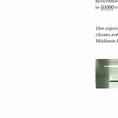
mouveme
le
G1000
o
Une coprod
choses ave
Wallonie-