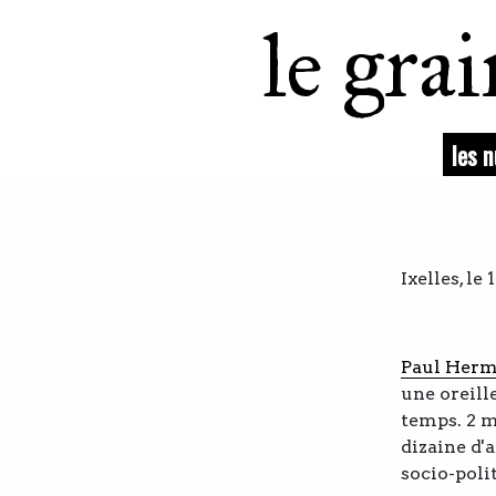
le gra
les 
Ixelles, l
Paul Her
une oreill
temps. 2 
dizaine d'
socio-poli