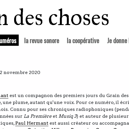
in des choses
(courante)
numéros
la revue sonore
la coopérative
Je donne 
e 12 novembre 2020
mant
est un compagnon des premiers jours du Grain des
e, une plume, autant qu'une voix. Pour ce numéro, il écri
mois.
Connu pour ses chroniques radiophoniques (pend
années sur
La Première
et
Musiq 3
) et auteur de plusieur
tiques,
Paul Hermant
est aussi créateur ou accompagna