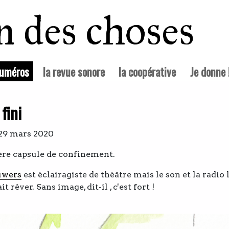
in des choses
(courante)
numéros
la revue sonore
la coopérative
Je donne 
fini
 29 mars 2020
ère capsule de confinement.
uwers
est éclairagiste de théâtre mais le son et la radio 
it rêver. Sans image, dit-il , c'est fort !