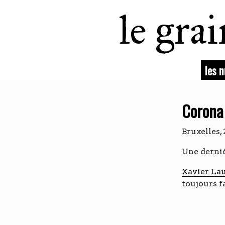
le gra
les 
Corona 
Bruxelles,
Une derni
Xavier La
toujours fa