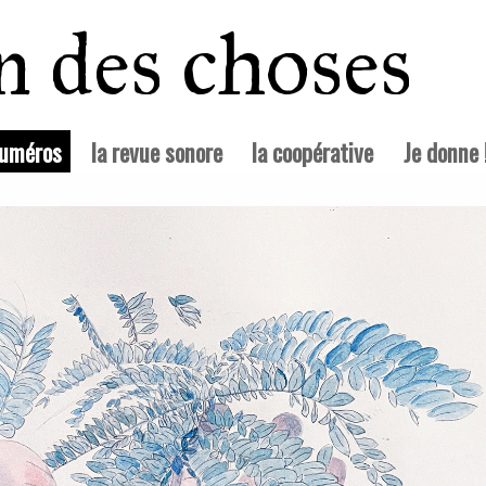
in des choses
(courante)
numéros
la revue sonore
la coopérative
Je donne 