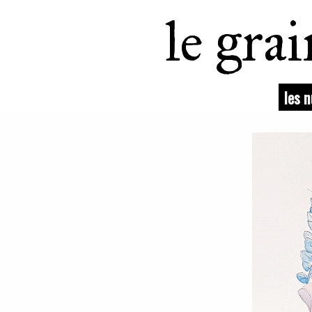
le gra
les 