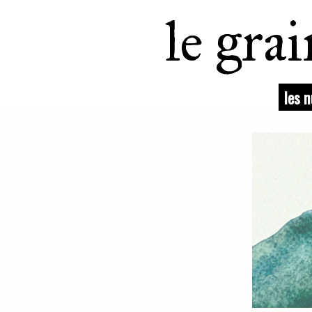
le gra
les 