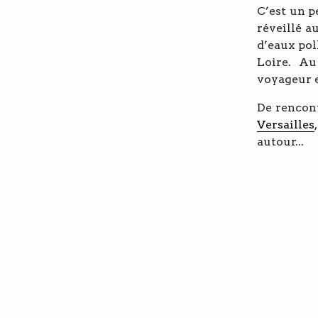
C’est un p
réveillé 
d’eaux pol
Loire. Au
voyageur en
De rencont
Versailles
autour...