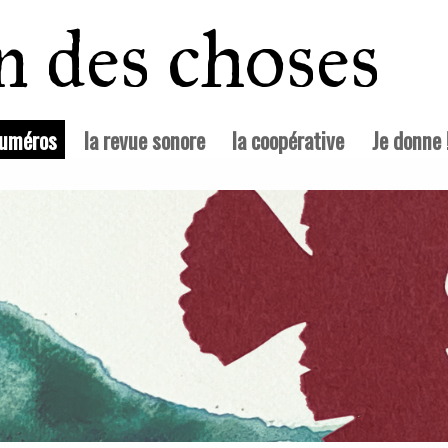
in des choses
(courante)
numéros
la revue sonore
la coopérative
Je donne 