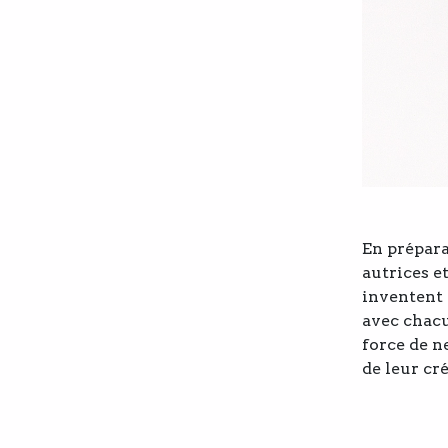
En prépar
autrices et
inventent 
avec chacu
force de n
de leur cr