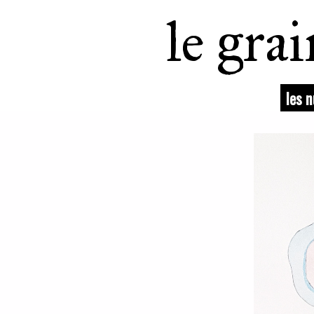
le gra
les 