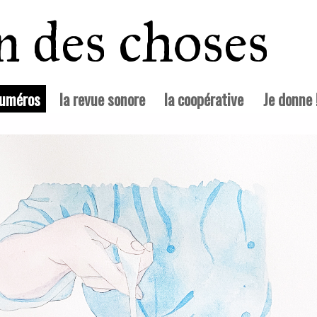
in des choses
(courante)
numéros
la revue sonore
la coopérative
Je donne 