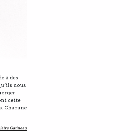
e à des
qu’ils nous
merger
ont cette
es. Chacune
laire Gatineau