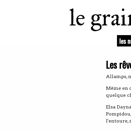
le gra
les 
Les rêv
Allamps, n
Même en qua
quelque ch
Elsa Dayna
Pompidou, 
l'entoure, 