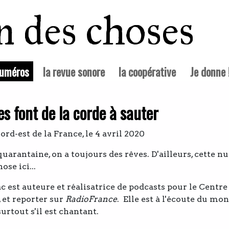
in des choses
(courante)
numéros
la revue sonore
la coopérative
Je donne 
es font de la corde à sauter
ord-est de la France, le 4 avril 2020
rantaine, on a toujours des rêves. D'ailleurs, cette nuit
ose ici...
c est auteure et réalisatrice de podcasts pour le Centre
et reporter sur
RadioFrance
. Elle est à l'écoute du mo
surtout s'il est chantant.