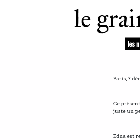
le gra
les 
Paris, 7 d
Ce présent
juste un p
Edna est re