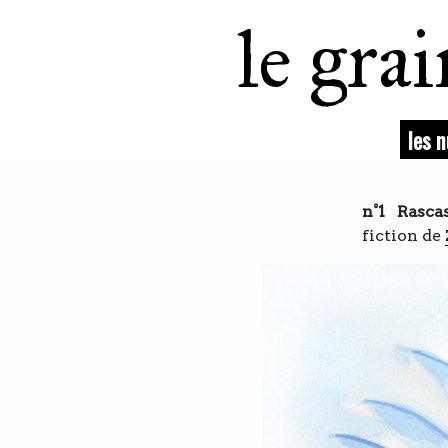
le gra
les 
n°1
Rascas
fiction de