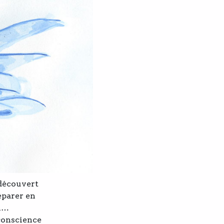
 découvert
séparer en
on…
conscience