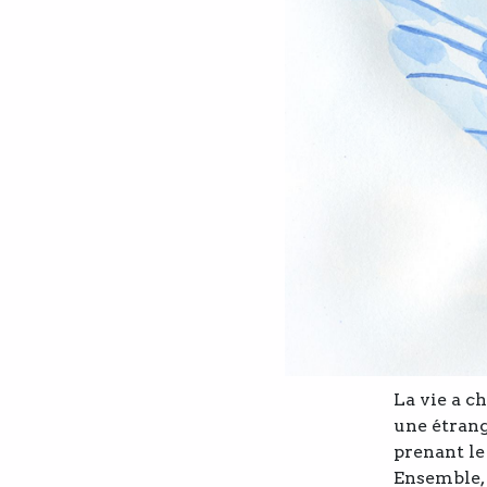
La vie a c
une étrang
prenant le
Ensemble,