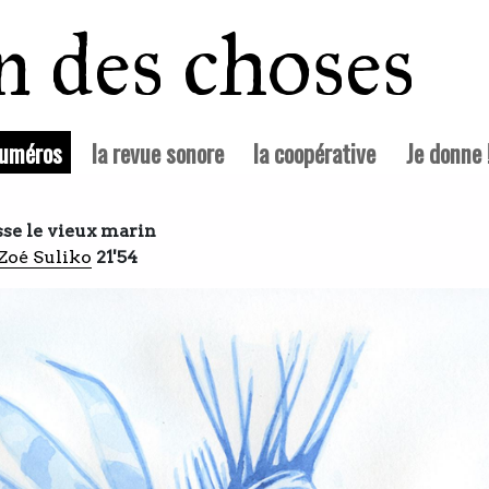
in des choses
(courante)
numéros
la revue sonore
la coopérative
Je donne 
se le vieux marin
Zoé Suliko
21'54