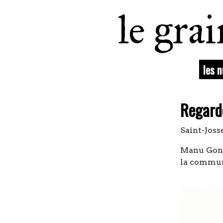
le gra
les 
Regarde
Saint-Joss
Manu Gonç
la commune