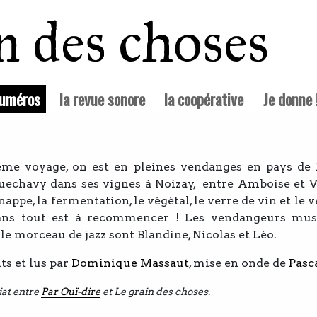
in des choses
(courante)
numéros
la revue sonore
la coopérative
Je donne 
ème voyage, on est en pleines vendanges en pays de 
echavy dans ses vignes à Noizay, entre Amboise et V
ppe, la fermentation, le végétal, le verre de vin et le v
ans tout est à recommencer ! Les vendangeurs mus
le morceau de jazz sont Blandine, Nicolas et Léo.
ts et lus par
Dominique Massaut
, mise en onde de
Pasc
iat entre
Par Ouï-dire
et Le grain des choses.