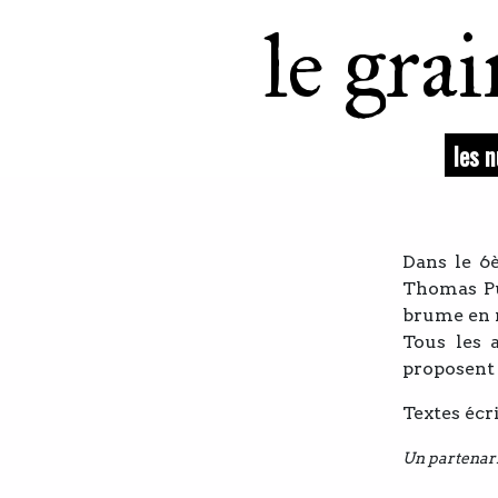
le gra
les 
Dans le 6
Thomas Pu
brume en na
Tous les 
proposent 
Textes écri
Un partenar