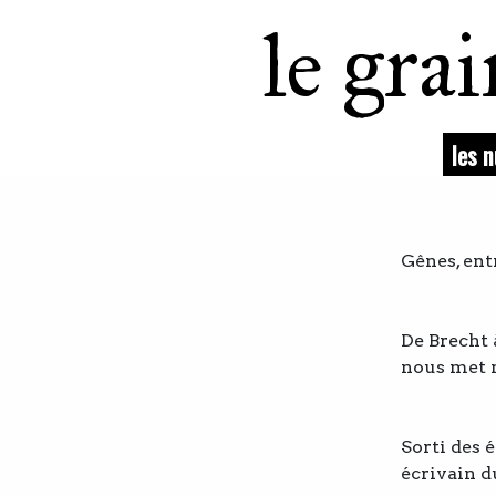
le gra
les 
Gênes, ent
De Brecht 
nous met n
Sorti des é
écrivain du