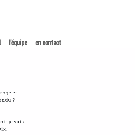
!
l'équipe
en contact
rroge et
pendu ?
oit je suis
ix.