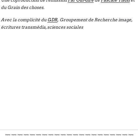
Une coproduction de l'émission
Par Ouï-dire
de
Pascale Tison
et
du Grain des choses.
Avec la complicité du
GDR
, Groupement de Recherche image,
écritures transmédia, sciences sociales