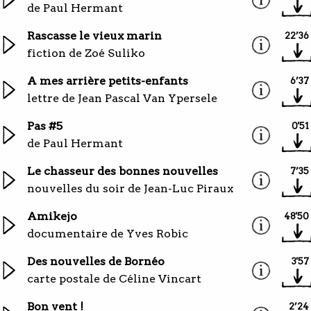
de Paul Hermant
Rascasse le vieux marin
22’36
fiction de Zoé Suliko
A mes arrière petits-enfants
6’37
lettre de Jean Pascal Van Ypersele
Pas #5
0'51
de Paul Hermant
Le chasseur des bonnes nouvelles
7’35
nouvelles du soir de Jean-Luc Piraux
Amikejo
48'50
documentaire de Yves Robic
Des nouvelles de Bornéo
3'57
carte postale de Céline Vincart
Bon vent !
2’24