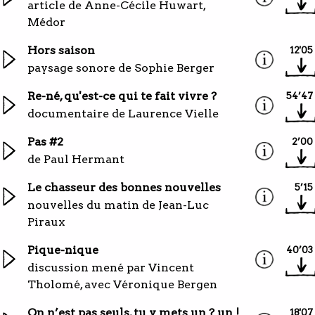
article de Anne-Cécile Huwart,
Médor
Hors saison
12'05
paysage sonore de Sophie Berger
Re-né, qu'est-ce qui te fait vivre ?
54’47
documentaire de Laurence Vielle
Pas #2
2’00
de
Paul Hermant
Le chasseur des bonnes nouvelles
5’15
nouvelles du matin de Jean-Luc
Piraux
Pique-nique
40’03
discussion mené par Vincent
Tholomé, avec Véronique Bergen
On n’est pas seuls, tu y mets un ? un !
18'07