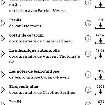
ou 3…
entretien avec Patrick Viveret
Pas #3
1’20
de Paul Hermant
Sortir de ce jardin
47’54
documentaire de Claire Gatineau
La mécanique automobile
12’07
documentaire de Vincent Tholomé &
Co
Les notes de Jean-Philippe
0’53
de Jean-Philippe Collard-Neven
Etre, venir, aller
51'08
documentaire de Caroline Berliner
Pas #4
0'59