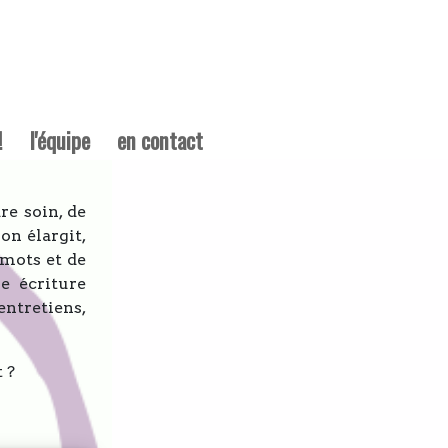
!
l'équipe
en contact
re soin, de
on élargit,
 mots et de
e écriture
entretiens,
 ?