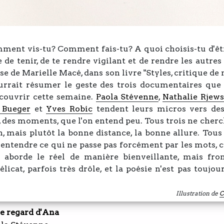
omment vis-tu? Comment fais-tu? A quoi choisis-tu d'êtr
e de tenir, de te rendre vigilant et de rendre les autres
se de Marielle Macé, dans son livre "Styles, critique de
ourrait résumer le geste des trois documentaires que
écouvrir cette semaine.
Paola Stévenne
,
Nathalie Rjew
 Bueger
et
Yves Robic
tendent leurs micros vers des 
 des moments, que l'on entend peu. Tous trois ne cherc
, mais plutôt la bonne distance, la bonne allure. Tous
entendre ce qui ne passe pas forcément par les mots, c
t aborde le réel de manière bienveillante, mais fron
élicat, parfois très drôle, et la poésie n'est pas toujou
Illustration de
C
le regard d'Ana