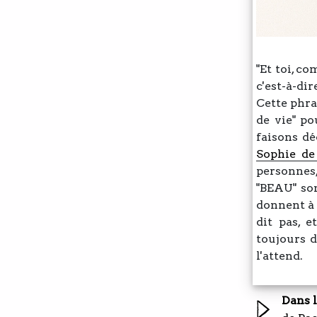
"Et toi, c
c'est-à-dir
Cette phra
de vie" p
faisons d
Sophie de
personnes,
"BEAU" son
donnent à 
dit pas, e
toujours d
l'attend.
Dans 