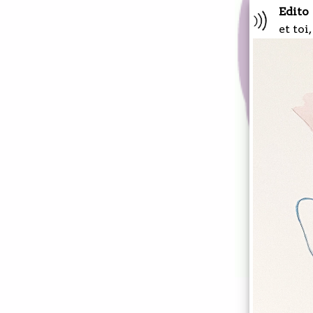
Edito
et toi