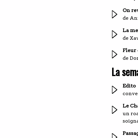
On re
de An
La me
de Xa
Fleur 
de Do
La sema
Edito
conver
Le Ch
un roa
soigna
Passag