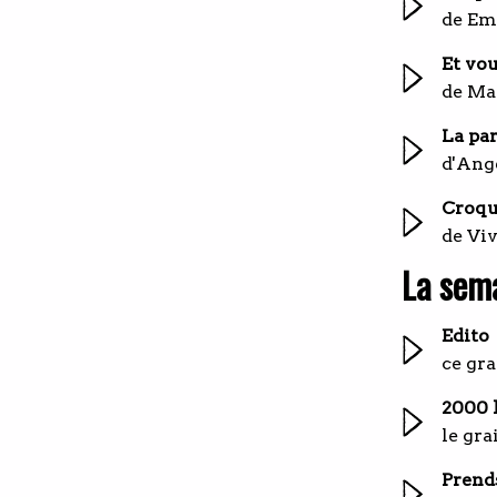
de Em
Et vou
de Ma
La par
d'Ang
Croq
de Vi
La sema
Edito
ce gra
2000 
le gra
Prends