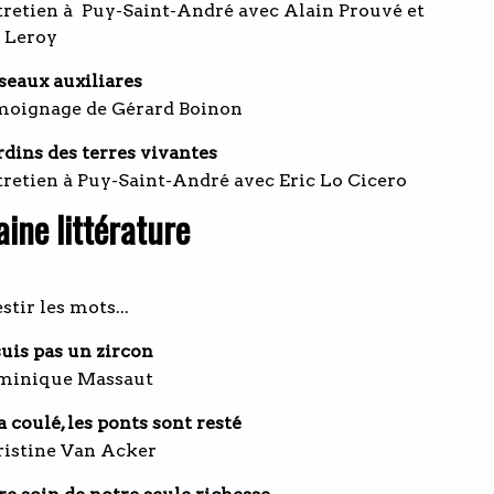
tretien à Puy-Saint-André avec Alain Prouvé et
e Leroy
seaux auxiliares
moignage de Gérard Boinon
rdins des terres vivantes
tretien à Puy-Saint-André avec Eric Lo Cicero
ine littérature
stir les mots...
suis pas un zircon
minique Massaut
a coulé, les ponts sont resté
ristine Van Acker