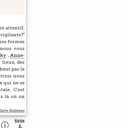
e attentif,
 vigilants?"
 nos formes
 nous vous
sky
,
Anne-
lieux, des
hent pas le
 trois nous
e qui ne se
tale. C'est
rs là où on
laire Gatineau
53:06