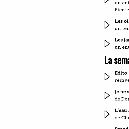
un en
Pierr
Les oi
un té
Les ja
un en
La sema
Edito
réinve
Je ne 
de Do
L'eau 
de Ch