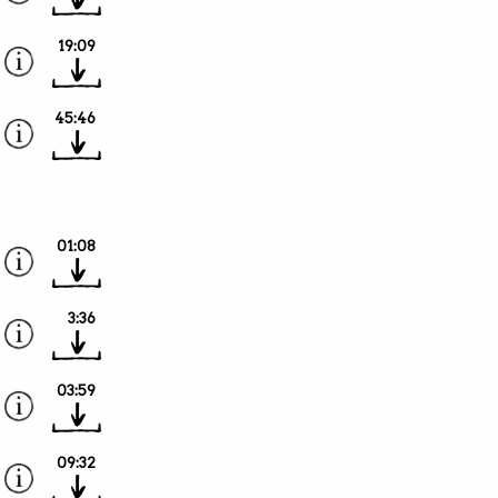
19:09
45:46
01:08
3:36
03:59
09:32