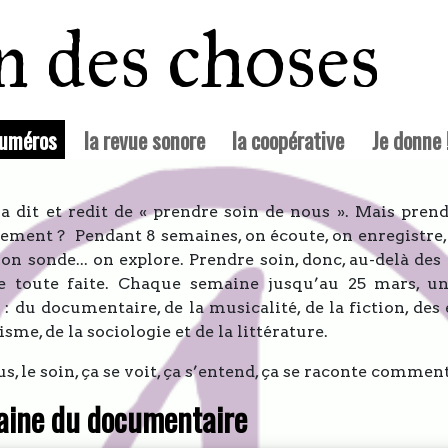
in des choses
(courante)
numéros
la revue sonore
la coopérative
Je donne 
a dit et redit de « prendre soin de nous ». Mais prend
ement ? Pendant 8 semaines, on écoute, on enregistre, 
 on sonde... on explore. Prendre soin, donc, au-delà des
e toute faite. Chaque semaine jusqu’au 25 mars, un
 : du documentaire, de la musicalité, de la fiction, des 
sme, de la sociologie et de la littérature.
s, le soin, ça se voit, ça s’entend, ça se raconte comment
aine du documentaire