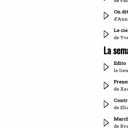
de Pa
On dit
d'Ann
Le cie
de Yv
La sema
Edito
le lien
Prene
de Xa
Contr
de El
March
de Ry