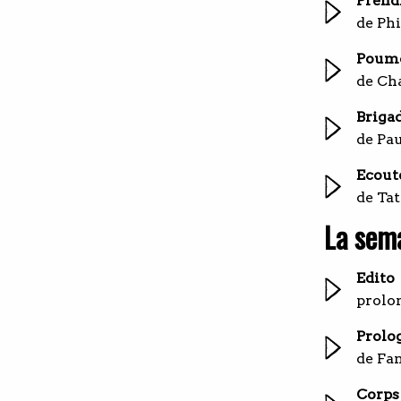
Prendr
de Ph
Poumo
de Ch
Briga
de Pa
Ecout
de Ta
La sema
Edito
prolon
Prolog
de Fa
Corps