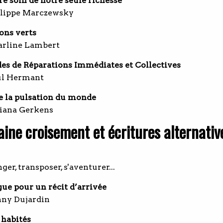
e soin de notre seule richesse
ilippe Marczewsky
ns verts
arline Lambert
des de Réparations Immédiates et Collectives
ul Hermant
e la pulsation du monde
tiana Gerkens
ine croisement et écritures alternativ
ger, transposer, s'aventurer...
ue pour un récit d’arrivée
nny Dujardin
 habités