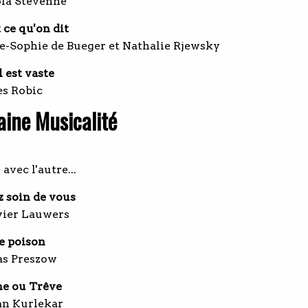
ola Stévenne
 ce qu'on dit
e-Sophie de Bueger et Nathalie Rjewsky
l est vaste
es Robic
ine Musicalité
 avec l'autre...
z soin de vous
vier Lauwers
e poison
ias Preszow
e ou Trêve
an Kurlekar